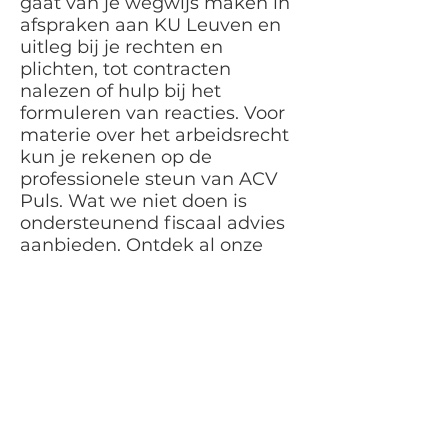
gaat van je wegwijs maken in
afspraken aan KU Leuven en
uitleg bij je rechten en
plichten, tot contracten
nalezen of hulp bij het
formuleren van reacties. Voor
materie over het arbeidsrecht
kun je rekenen op de
professionele steun van ACV
Puls. Wat we niet doen is
ondersteunend fiscaal advies
aanbieden. Ontdek al onze
ledenvoordelen.
3. Juridische steun
Leden kunnen gebruikmaken
van de juridische
ondersteuning van het ACV bij
conflicten en procedures voor
de arbeidsrechtbank. Bij