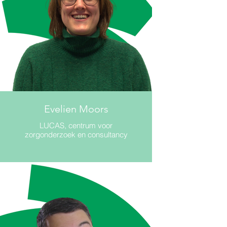
Evelien Moors
LUCAS, centrum voor
zorgonderzoek en consultancy