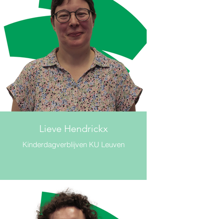
Lieve Hendrickx
Kinderdagverblijven KU Leuven