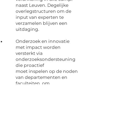
naast Leuven. Degelijke
overlegstructuren om de
input van experten te
verzamelen blijven een
uitdaging.
Onderzoek en innovatie
met impact worden
versterkt via
onderzoeksondersteuning
die proactief
moet inspelen op de noden
van departementen en
faculteiten, om
onderzoekers beter te
omkaderen en
doelgerichte
communicatie te
verzekeren. Daarbij mogen