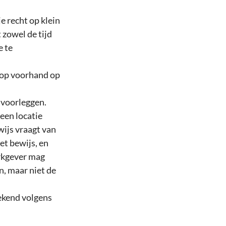
e recht op klein 
 zowel de tijd 
 te 
 op voorhand op 
 voorleggen. 
een locatie 
ijs vraagt van 
t bewijs, en 
erkgever mag 
, maar niet de 
ekend volgens 