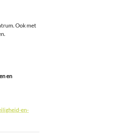
entrum. Ook met 
en. 
en en 
iligheid-en-