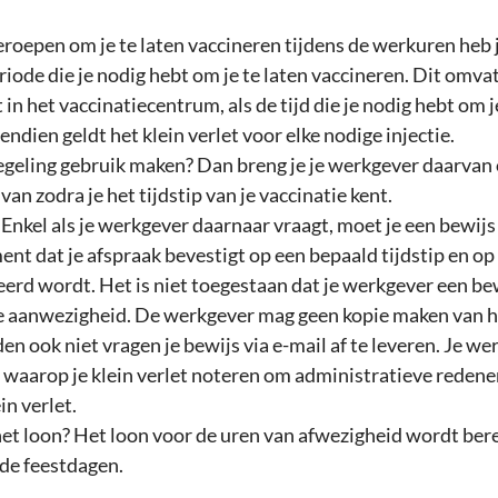
roepen om je te laten vaccineren tijdens de werkuren heb j
riode die je nodig hebt om je te laten vaccineren. Dit omvat
 in het vaccinatiecentrum, als de tijd die je nodig hebt om je
ndien geldt het klein verlet voor elke nodige injectie. 
regeling gebruik maken? Dan breng je je werkgever daarvan
van zodra je het tijdstip van je vaccinatie kent. 
Enkel als je werkgever daarnaar vraagt, moet je een bewijs
nt dat je afspraak bevestigt op een bepaald tijdstip en op 
eerd wordt. Het is niet toegestaan dat je werkgever een bew
e aanwezigheid. De werkgever mag geen kopie maken van he
en ook niet vragen je bewijs via e-mail af te leveren. Je w
p waarop je klein verlet noteren om administratieve redenen
n verlet. 
het loon? Het loon voor de uren van afwezigheid wordt ber
de feestdagen. 