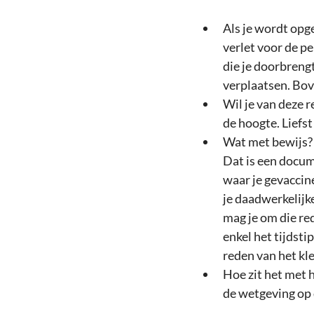
Als je wordt opge
verlet voor de pe
die je doorbrengt
verplaatsen. Bove
Wil je van deze 
de hoogte. Liefst 
Wat met bewijs? 
Dat is een docume
waar je gevaccin
je daadwerkelijk
mag je om die red
enkel het tijdsti
reden van het klei
Hoe zit het met 
de wetgeving op 