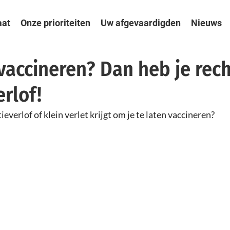
aat
Onze prioriteiten
Uw afgevaardigden
Nieuws
 vaccineren? Dan heb je rec
rlof!
ieverlof of klein verlet krijgt om je te laten vaccineren?