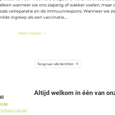
t alleen wanneer we ons slaperig of wakker voelen, maar 
zoals celreparatie en de immuunrespons. Wanneer we zi
f milde ingreep als een vaccinatie,…
Meer tonen
Terug naar alle berichten
Altijd welkom in één van on
40
en.be
ant@acv-csc.be