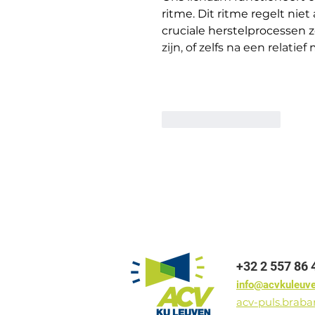
ritme. Dit ritme regelt nie
cruciale herstelprocessen 
zijn, of zelfs na een relatie
Like
Reageren
+32 2 557 86 
info@acvkuleuv
acv-puls.brab