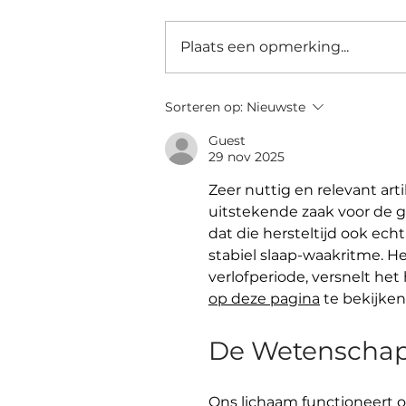
Plaats een opmerking...
Het grote kandidaat-
Sorteren op:
Nieuwste
rectorendebat
Guest
29 nov 2025
Zeer nuttig en relevant arti
uitstekende zaak voor de 
dat die hersteltijd ook echt
stabiel slaap-waakritme. He
verlofperiode, versnelt het 
op deze pagina
 te bekijken
De Wetenschap 
Ons lichaam functioneert op