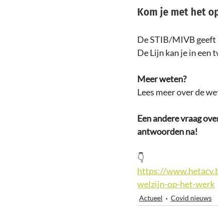
Kom je met het o
De STIB/MIVB geeft 
De Lijn kan je in een 
Meer weten? 
Lees meer over de wet
Een andere vraag over 
antwoorden na! 
👇 
https://www.hetacv.b
welzijn-op-het-werk
Actueel
Covid nieuws