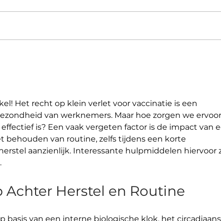
Ziek 
ODOT. Contract onbepaalde
duur is ok, schrap de einddatum
kel! Het recht op klein verlet voor vaccinatie is een 
gezondheid van werknemers. Maar hoe zorgen we ervoor
 effectief is? Een vaak vergeten factor is de impact van 
t behouden van routine, zelfs tijdens een korte 
herstel aanzienlijk. Interessante hulpmiddelen hiervoor z
.
Achter Herstel en Routine
 basis van een interne biologische klok, het circadiaans