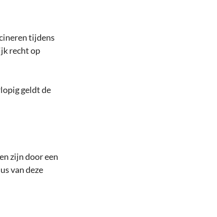
ineren tijdens 
k recht op 
lopig geldt de 
n zijn door een 
us van deze 