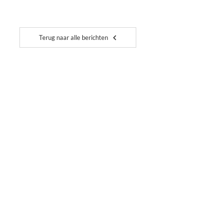
Terug naar alle berichten
+32 2 557 86 40
info@acvkuleuven.be
acv-puls.brabant@acv-csc.be
Altijd welkom in één van onze
kantoren
ACV Puls
Martelarenlaan 8
3010 Leuven