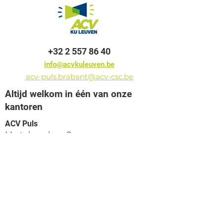
+32 2 557 86 40
info@acvkuleuven.be
acv-puls.brabant@acv-csc.be
Altijd welkom in één van onze
kantoren
ACV Puls
Martelarenlaan 8
3010 Leuven
ACV Puls
Pletinckxstraat 19
1000 Brussel
ACV Puls
President Kennedypark 16D
8500 Kortrijk