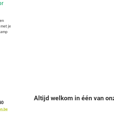
or
ren
 met je
 kamp
Altijd welkom in één van on
40
en.be