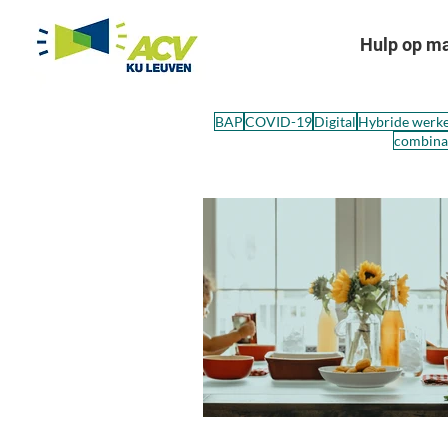
Hulp op m
BAP
COVID-19
Digital
Hybride werk
combinat