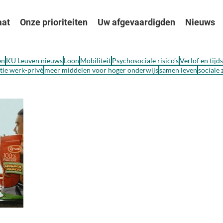
aat
Onze prioriteiten
Uw afgevaardigden
Nieuws
en
KU Leuven nieuws
Loon
Mobiliteit
Psychosociale risico’s
Verlof en tijd
ie werk-privé
meer middelen voor hoger onderwijs
samen leven
sociale 