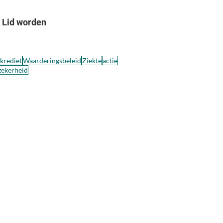
Lid worden
skrediet
Waarderingsbeleid
Ziekte
actie
zekerheid