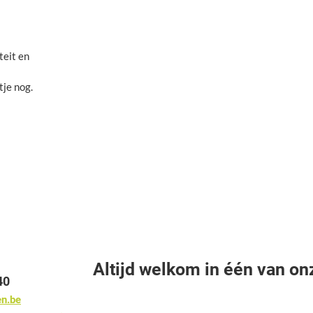
teit en
Altijd welkom in één van on
40
en.be