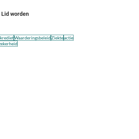
Lid worden
skrediet
Waarderingsbeleid
Ziekte
actie
zekerheid