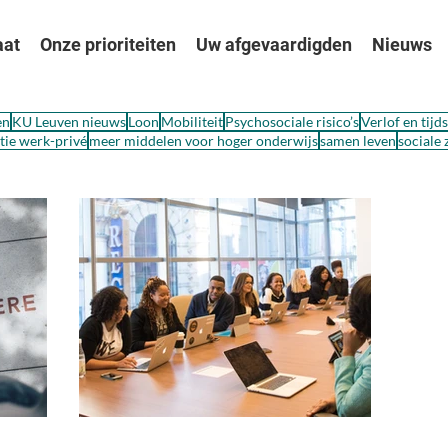
aat
Onze prioriteiten
Uw afgevaardigden
Nieuws
en
KU Leuven nieuws
Loon
Mobiliteit
Psychosociale risico’s
Verlof en tijd
ie werk-privé
meer middelen voor hoger onderwijs
samen leven
sociale 