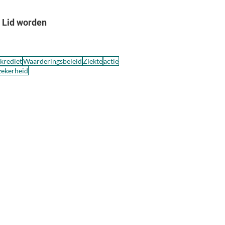
Lid worden
skrediet
Waarderingsbeleid
Ziekte
actie
zekerheid