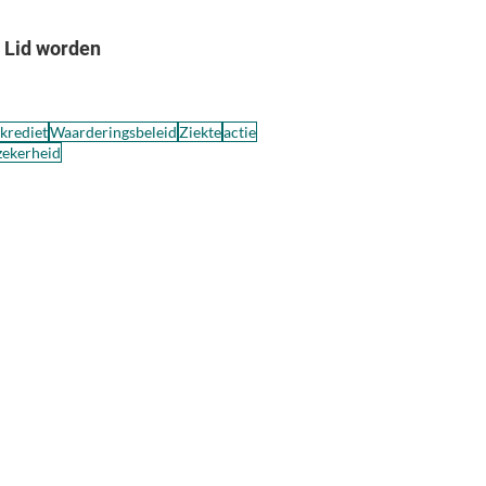
Lid worden
skrediet
Waarderingsbeleid
Ziekte
actie
zekerheid