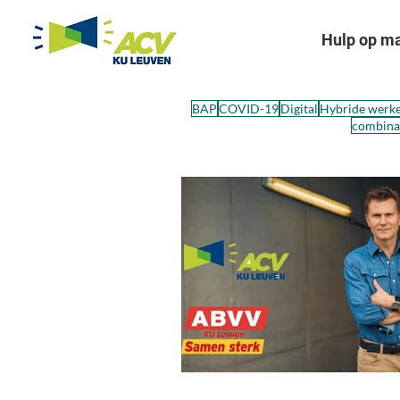
Hulp op m
BAP
COVID-19
Digital
Hybride werk
combinat