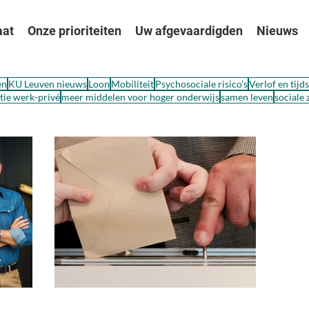
aat
Onze prioriteiten
Uw afgevaardigden
Nieuws
en
KU Leuven nieuws
Loon
Mobiliteit
Psychosociale risico’s
Verlof en tijd
ie werk-privé
meer middelen voor hoger onderwijs
samen leven
sociale 