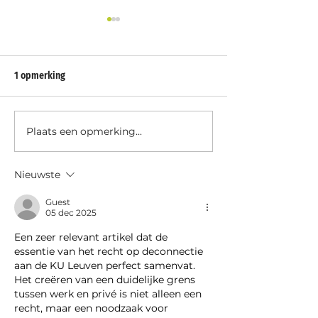
1 opmerking
Ziek tijdens je va
Plaats een opmerking...
ODOT. Contract onbepaalde
duur is ok, schrap de
einddatum
Nieuwste
Guest
05 dec 2025
Een zeer relevant artikel dat de 
essentie van het recht op deconnectie 
aan de KU Leuven perfect samenvat. 
Het creëren van een duidelijke grens 
tussen werk en privé is niet alleen een 
recht, maar een noodzaak voor 