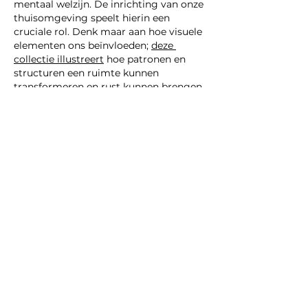
mentaal welzijn. De inrichting van onze 
thuisomgeving speelt hierin een 
cruciale rol. Denk maar aan hoe visuele 
elementen ons beïnvloeden; 
deze 
collectie illustreert
 hoe patronen en 
structuren een ruimte kunnen 
transformeren en rust kunnen brengen.
De Psychologie van 
Thuis: Meer dan een 
Werkplek
Meer tonen
Like
Reageren